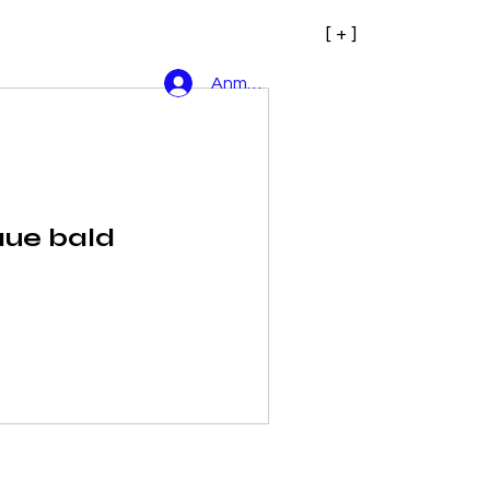
[ + ]
Anmelden
aue bald